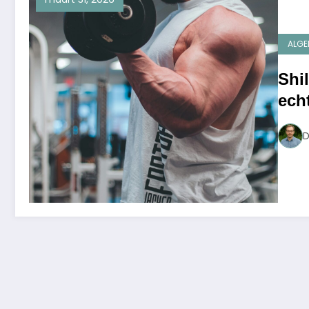
ALGE
Shil
ech
D