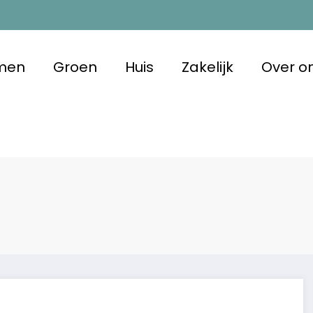
men
Groen
Huis
Zakelijk
Over o
m Duurzaam
 met oog voor morgen