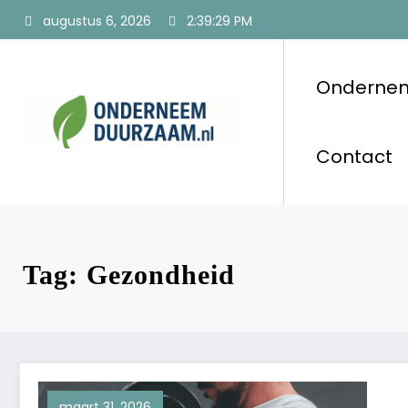
Ga
augustus 6, 2026
2:39:30 PM
naar
de
inhoud
Onderne
Ondernee
Voor ondernemers
Contact
Tag: Gezondheid
maart 31, 2026