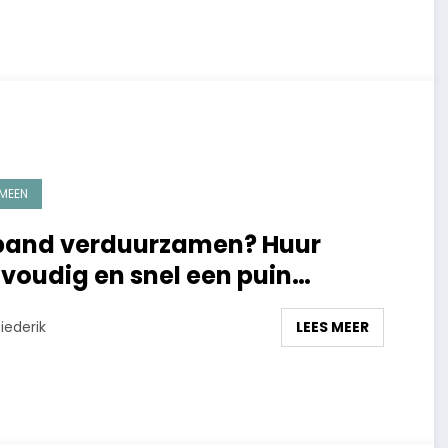
MEEN
pand verduurzamen? Huur
voudig en snel een puin
tainer
LEES MEER
iederik