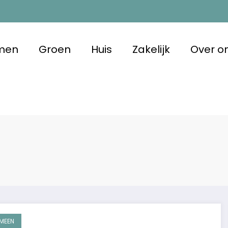
men
Groen
Huis
Zakelijk
Over o
m Duurzaam
 met oog voor morgen
MEEN