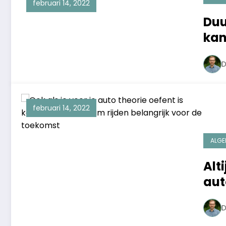
februari 14, 2022
Duu
kan
lam
D
februari 14, 2022
ALGE
Alt
aut
D