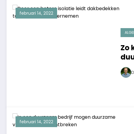
februari 14, 2022
ALGE
Zo 
duu
D
februari 14, 2022