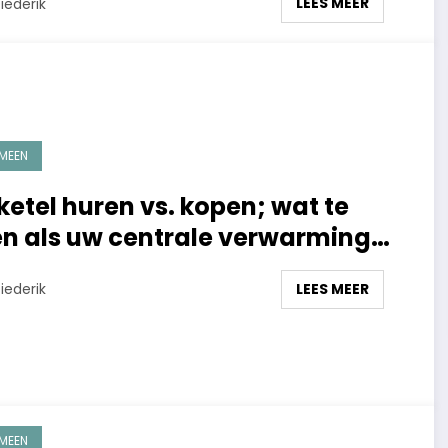
LEES MEER
iederik
MEEN
ketel huren vs. kopen; wat te
n als uw centrale verwarming
ot is
LEES MEER
iederik
MEEN