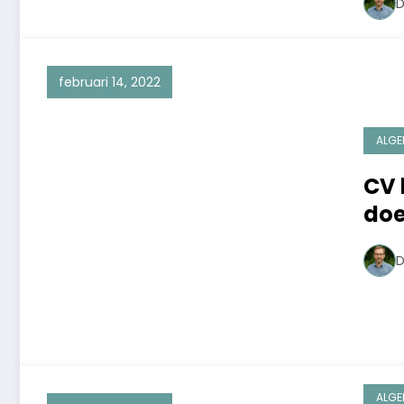
D
februari 14, 2022
ALGE
CV 
doe
kap
D
ALGE