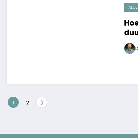
ALGE
Hoe
duu
en 
D
Berichten
1
2
paginering