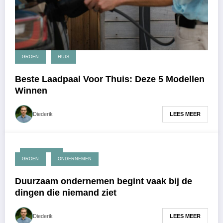
GROEN
HUIS
Beste Laadpaal Voor Thuis: Deze 5 Modellen
Winnen
LEES MEER
Diederik
juni 12, 2026
GROEN
ONDERNEMEN
Duurzaam ondernemen begint vaak bij de
dingen die niemand ziet
LEES MEER
Diederik