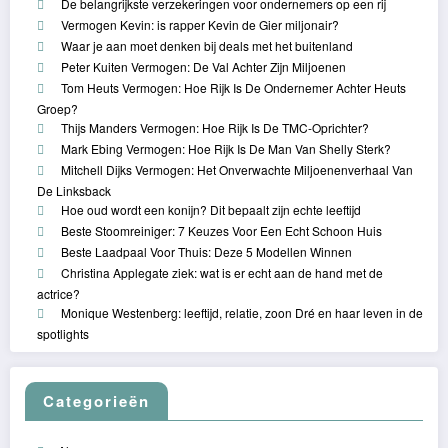
De belangrijkste verzekeringen voor ondernemers op een rij
Vermogen Kevin: is rapper Kevin de Gier miljonair?
Waar je aan moet denken bij deals met het buitenland
Peter Kuiten Vermogen: De Val Achter Zijn Miljoenen
Tom Heuts Vermogen: Hoe Rijk Is De Ondernemer Achter Heuts
Groep?
Thijs Manders Vermogen: Hoe Rijk Is De TMC-Oprichter?
Mark Ebing Vermogen: Hoe Rijk Is De Man Van Shelly Sterk?
Mitchell Dijks Vermogen: Het Onverwachte Miljoenenverhaal Van
De Linksback
Hoe oud wordt een konijn? Dit bepaalt zijn echte leeftijd
Beste Stoomreiniger: 7 Keuzes Voor Een Echt Schoon Huis
Beste Laadpaal Voor Thuis: Deze 5 Modellen Winnen
Christina Applegate ziek: wat is er echt aan de hand met de
actrice?
Monique Westenberg: leeftijd, relatie, zoon Dré en haar leven in de
spotlights
Categorieën