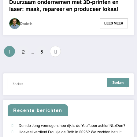
Duurzaam ondernemen met 3D-printen en
laser: maak, repareer en produceer lokaal
LEES MEER
Diederik
Berichten
1
2
5
…
paginering
Recente berichten
Don de Jong vermogen: hoe rijk is de YouTuber achter NLxDon?
Hoeveel verdient Froukje de Both in 2026? We zochten het uit!