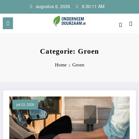
Ga
augustus 6, 2026
6:30:12 AM
naar
de
inhoud
Onderneem Duurzaam
Voor ondernemers met oog voor morgen
Categorie: Groen
Home
Groen
juli 13, 2026