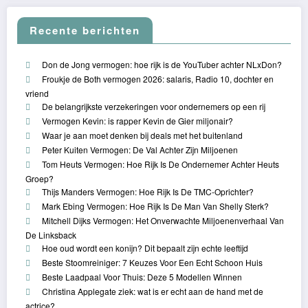
Recente berichten
Don de Jong vermogen: hoe rijk is de YouTuber achter NLxDon?
Froukje de Both vermogen 2026: salaris, Radio 10, dochter en
vriend
De belangrijkste verzekeringen voor ondernemers op een rij
Vermogen Kevin: is rapper Kevin de Gier miljonair?
Waar je aan moet denken bij deals met het buitenland
Peter Kuiten Vermogen: De Val Achter Zijn Miljoenen
Tom Heuts Vermogen: Hoe Rijk Is De Ondernemer Achter Heuts
Groep?
Thijs Manders Vermogen: Hoe Rijk Is De TMC-Oprichter?
Mark Ebing Vermogen: Hoe Rijk Is De Man Van Shelly Sterk?
Mitchell Dijks Vermogen: Het Onverwachte Miljoenenverhaal Van
De Linksback
Hoe oud wordt een konijn? Dit bepaalt zijn echte leeftijd
Beste Stoomreiniger: 7 Keuzes Voor Een Echt Schoon Huis
Beste Laadpaal Voor Thuis: Deze 5 Modellen Winnen
Christina Applegate ziek: wat is er echt aan de hand met de
actrice?