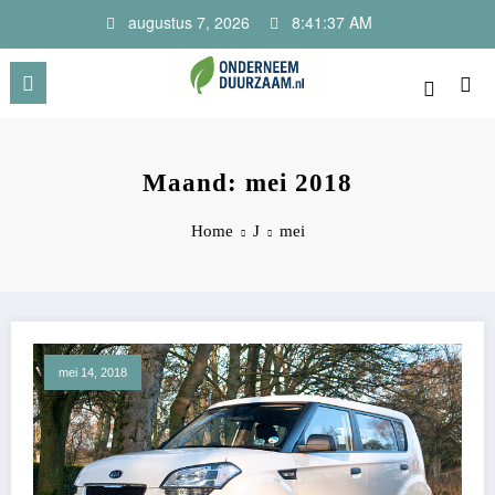
Ga
augustus 7, 2026
8:41:38 AM
naar
de
inhoud
Onderneem Duurzaam
Voor ondernemers met oog voor morgen
Maand: mei 2018
Home
J
mei
mei 14, 2018