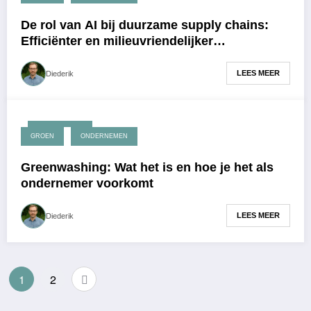
De rol van AI bij duurzame supply chains:
Efficiënter en milieuvriendelijker
ondernemen
LEES MEER
Diederik
maart 9, 2026
GROEN
ONDERNEMEN
Greenwashing: Wat het is en hoe je het als
ondernemer voorkomt
LEES MEER
Diederik
Berichten
1
2
paginering