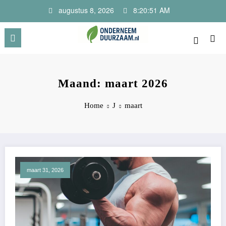
Ga
augustus 8, 2026
8:20:52 AM
naar
de
inhoud
Onderneem Duurzaam
Voor ondernemers met oog voor morgen
Maand: maart 2026
Home
J
maart
maart 31, 2026