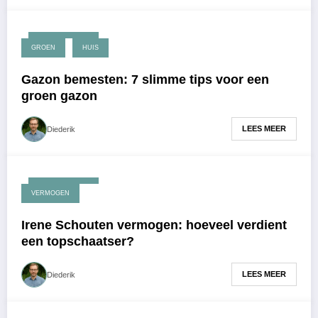
maart 27, 2026
GROEN
HUIS
Gazon bemesten: 7 slimme tips voor een
groen gazon
LEES MEER
Diederik
maart 23, 2026
VERMOGEN
Irene Schouten vermogen: hoeveel verdient
een topschaatser?
LEES MEER
Diederik