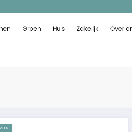
men
Groen
Huis
Zakelijk
Over o
 Duurzaam
 met oog voor morgen
MEEN