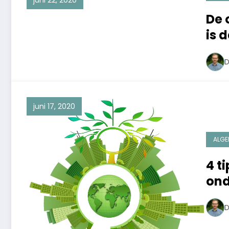
juni 22, 2020
De 
is 
D
juni 17, 2020
ALGE
4 t
on
D