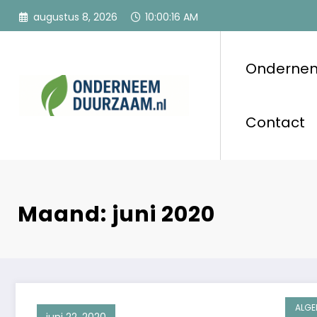
Ga
augustus 8, 2026
10:00:17 AM
naar
de
inhoud
Onderne
Onderneem
Voor ondernemers
Contact
Maand: juni 2020
ALGE