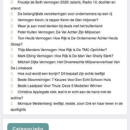
Froukje de Both vermogen 2026: salaris, Radio 10, dochter en
vriend
De belangrijkste verzekeringen voor ondernemers op een rij
Vermogen Kevin: is rapper Kevin de Gier miljonair?
Waar je aan moet denken bij deals met het buitenland
Peter Kuiten Vermogen: De Val Achter Zijn Miljoenen
Tom Heuts Vermogen: Hoe Rijk Is De Ondernemer Achter Heuts
Groep?
Thijs Manders Vermogen: Hoe Rijk Is De TMC-Oprichter?
Mark Ebing Vermogen: Hoe Rijk Is De Man Van Shelly Sterk?
Mitchell Dijks Vermogen: Het Onverwachte Miljoenenverhaal Van
De Linksback
Hoe oud wordt een konijn? Dit bepaalt zijn echte leeftijd
Beste Stoomreiniger: 7 Keuzes Voor Een Echt Schoon Huis
Beste Laadpaal Voor Thuis: Deze 5 Modellen Winnen
Christina Applegate ziek: wat is er echt aan de hand met de
actrice?
Monique Westenberg: leeftijd, relatie, zoon Dré en haar leven in de
spotlights
Categorieën