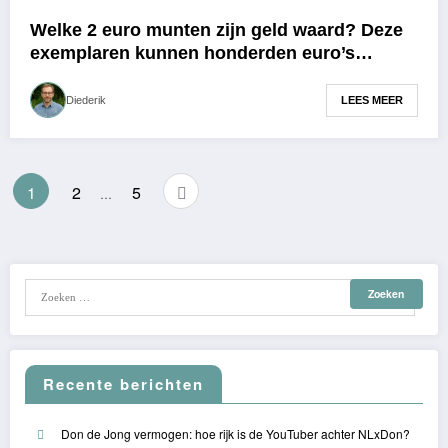
Welke 2 euro munten zijn geld waard? Deze
exemplaren kunnen honderden euro’s
opleveren
LEES MEER
Diederik
Berichten
1
2
5
…
paginering
Recente berichten
Don de Jong vermogen: hoe rijk is de YouTuber achter NLxDon?