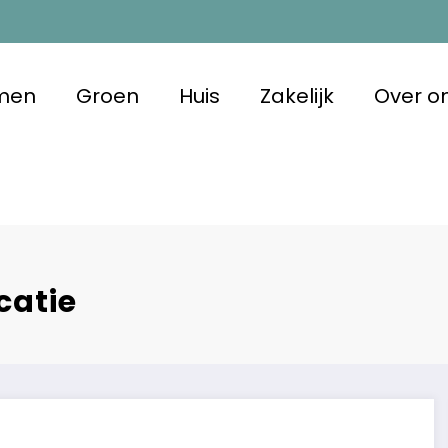
men
Groen
Huis
Zakelijk
Over o
m Duurzaam
 met oog voor morgen
catie