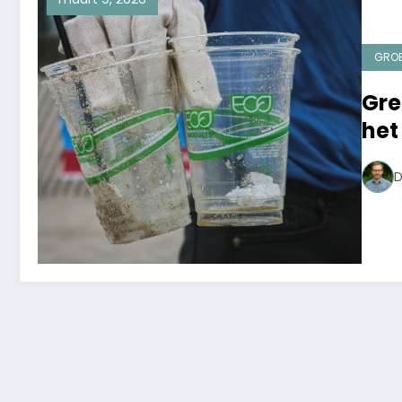
GRO
Gre
het
D