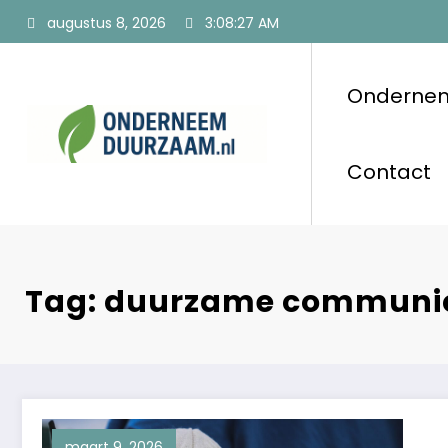
Ga
augustus 8, 2026
3:08:28 AM
naar
de
inhoud
Onderne
Ondernee
Voor ondernemers
Contact
Tag: duurzame communi
maart 9, 2026