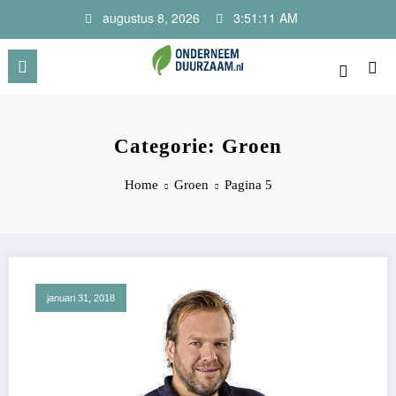
Ga
augustus 8, 2026
3:51:12 AM
naar
de
inhoud
Onderneem Duurzaam
Voor ondernemers met oog voor morgen
Categorie: Groen
Home
Groen
Pagina 5
januari 31, 2018