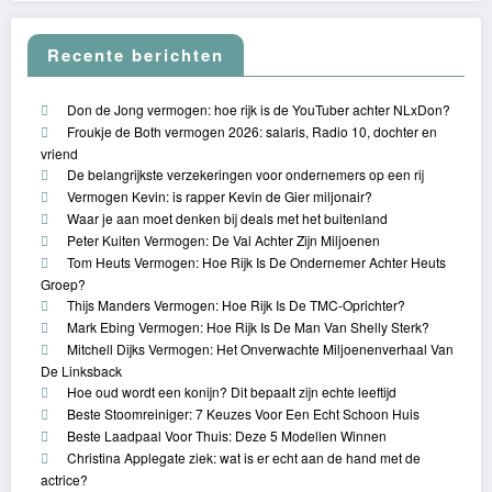
Recente berichten
Don de Jong vermogen: hoe rijk is de YouTuber achter NLxDon?
Froukje de Both vermogen 2026: salaris, Radio 10, dochter en
vriend
De belangrijkste verzekeringen voor ondernemers op een rij
Vermogen Kevin: is rapper Kevin de Gier miljonair?
Waar je aan moet denken bij deals met het buitenland
Peter Kuiten Vermogen: De Val Achter Zijn Miljoenen
Tom Heuts Vermogen: Hoe Rijk Is De Ondernemer Achter Heuts
Groep?
Thijs Manders Vermogen: Hoe Rijk Is De TMC-Oprichter?
Mark Ebing Vermogen: Hoe Rijk Is De Man Van Shelly Sterk?
Mitchell Dijks Vermogen: Het Onverwachte Miljoenenverhaal Van
De Linksback
Hoe oud wordt een konijn? Dit bepaalt zijn echte leeftijd
Beste Stoomreiniger: 7 Keuzes Voor Een Echt Schoon Huis
Beste Laadpaal Voor Thuis: Deze 5 Modellen Winnen
Christina Applegate ziek: wat is er echt aan de hand met de
actrice?