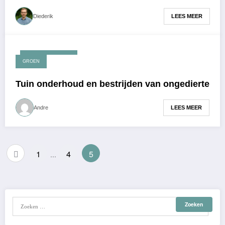
LEES MEER
Diederik
december 1, 2016
GROEN
Tuin onderhoud en bestrijden van ongedierte
LEES MEER
Andre
Berichten
1
4
5
…
paginering