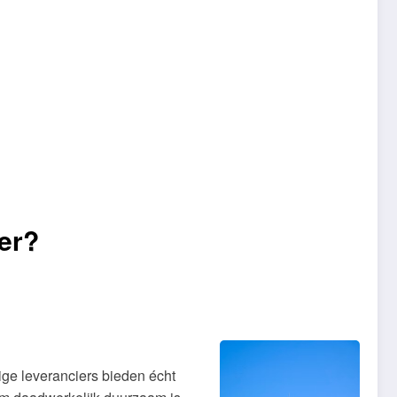
ier?
ige leveranciers bieden écht