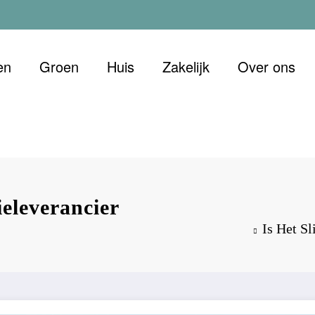
en
Groen
Huis
Zakelijk
Over ons
 Duurzaam
et oog voor morgen
eleverancier
Is Het S