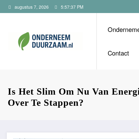
Ga
augustus 7, 2026
5:57:39 PM
naar
de
inhoud
Ondernem
Onderneem
Voor ondernemers m
Contact
Is Het Slim Om Nu Van Energi
Over Te Stappen?