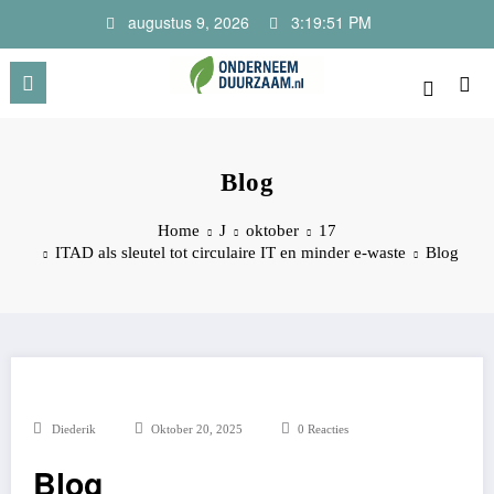
Ga
augustus 9, 2026
3:19:51 PM
naar
de
inhoud
Onderneem Duurzaam
Voor ondernemers met oog voor morgen
Blog
Home
J
oktober
17
ITAD als sleutel tot circulaire IT en minder e-waste
Blog
Diederik
Oktober 20, 2025
0 Reacties
Blog