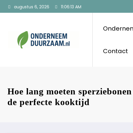
Ga
augustus 6, 2026
11:06:14 AM
naar
de
inhoud
Onderne
Ondernee
Voor ondernemers
Contact
Hoe lang moeten sperziebonen 
de perfecte kooktijd