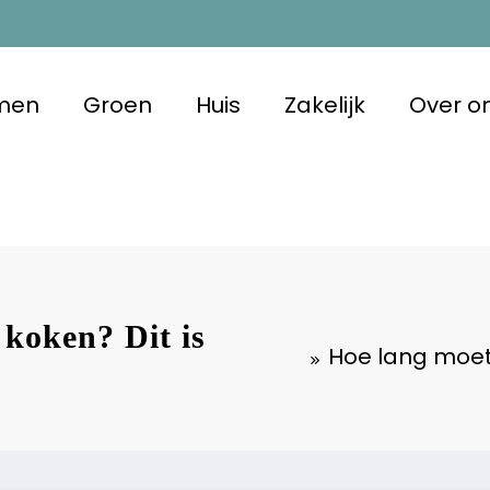
men
Groen
Huis
Zakelijk
Over o
m Duurzaam
 met oog voor morgen
koken? Dit is
Hoe lang moet