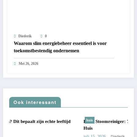
Diederik
0
Waarom slim energiebeheer essentieel is voor
toekomstbestendig ondernemen
Mei 26, 2026
Ook interessant
huis
tijd
Beste Stoomreiniger: 7 Keuzes Voor Een Echt Schoon
Huis
Diederik
juli 15, 2026