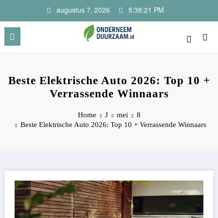
Ga
augustus 7, 2026
5:38:22 PM
naar
de
inhoud
Onderneem Duurzaam
Voor ondernemers met oog voor morgen
Beste Elektrische Auto 2026: Top 10 +
Verrassende Winnaars
Home
J
mei
8
Beste Elektrische Auto 2026: Top 10 + Verrassende Winnaars