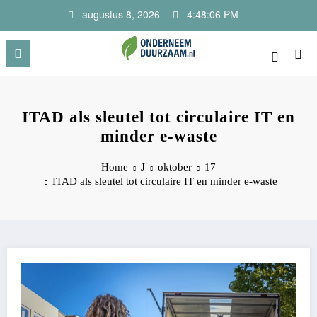
Ga
augustus 8, 2026
4:48:08 PM
naar
de
inhoud
Onderneem Duurzaam
Voor ondernemers met oog voor morgen
ITAD als sleutel tot circulaire IT en
minder e-waste
Home
J
oktober
17
ITAD als sleutel tot circulaire IT en minder e-waste