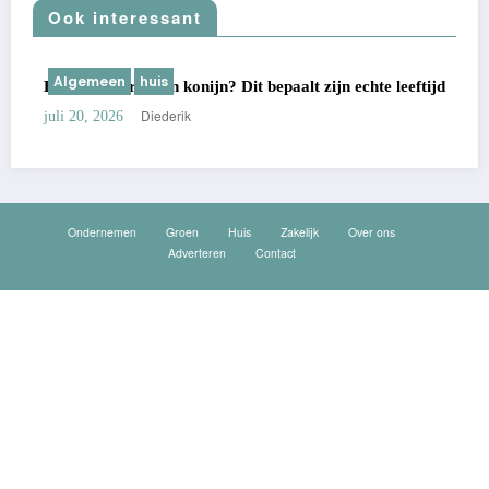
Ook interessant
Algemeen
huis
Hoe oud wordt een konijn? Dit bepaalt zijn echte leeftijd
Diederik
juli 20, 2026
Ondernemen
Groen
Huis
Zakelijk
Over ons
Adverteren
Contact