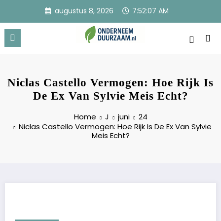
Ga
augustus 8, 2026
7:52:07 AM
naar
de
inhoud
Onderneem Duurzaam
Voor ondernemers met oog voor morgen
Niclas Castello Vermogen: Hoe Rijk Is
De Ex Van Sylvie Meis Echt?
Home
J
juni
24
Niclas Castello Vermogen: Hoe Rijk Is De Ex Van Sylvie
Meis Echt?