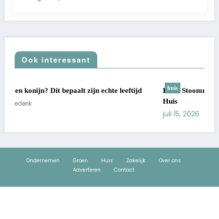
Ook interessant
huis
ftijd
Beste Stoomreiniger: 7 Keuzes Voor Een Echt Schoon
Huis
juli 15, 2026
Diederik
Ondernemen
Groen
Huis
Zakelijk
Over ons
Adverteren
Contact