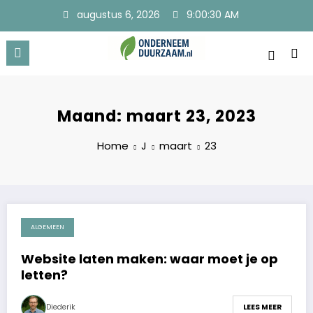
Ga
augustus 6, 2026
9:00:30 AM
naar
de
inhoud
Onderneem Duurzaam
Voor ondernemers met oog voor morgen
Maand: maart 23, 2023
Home
J
maart
23
ALGEMEEN
maart 23, 2023
Website laten maken: waar moet je op
letten?
Diederik
LEES MEER