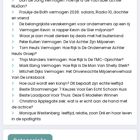
Don de Jong vermogen: hoe rijk is de YouTuber achter
NLxDon?
Froukje de Both vermogen 2026: salaris, Radio 10, dochter
en vriend
De belangrijkste verzekeringen voor ondernemers op een rij
Vermogen Kevin: is rapper Kevin de Gier miljonair?
Waar je aan moet denken bij deals met het buitenland
Peter Kuiten Vermogen: De Val Achter Zijn Miljoenen
Tom Heuts Vermogen: Hoe Rijk Is De Ondernemer Achter
Heuts Groep?
Thijs Manders Vermogen: Hoe Rijk Is De TMC-Oprichter?
Mark Ebing Vermogen: Hoe Rijk Is De Man Van Shelly Sterk?
Mitchell Dijks Vermogen: Het Onverwachte Miljoenenverhaal
Van De Linksback
Hoe oud wordt een konijn? Dit bepaalt zijn echte leeftijd
Beste Stoomreiniger: 7 Keuzes Voor Een Echt Schoon Huis
Beste Laadpaal Voor Thuis: Deze 5 Modellen Winnen
Christina Applegate ziek: wat is er echt aan de hand met
de actrice?
Monique Westenberg: leeftijd, relatie, zoon Dré en haar leven
in de spotlights