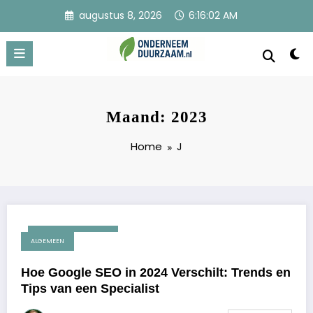
Ga
augustus 8, 2026
6:16:03 AM
naar
de
inhoud
Onderneem Duurzaam
Voor ondernemers met oog voor morgen
Maand: 2023
Home
J
september 19, 2023
ALGEMEEN
Hoe Google SEO in 2024 Verschilt: Trends en
Tips van een Specialist