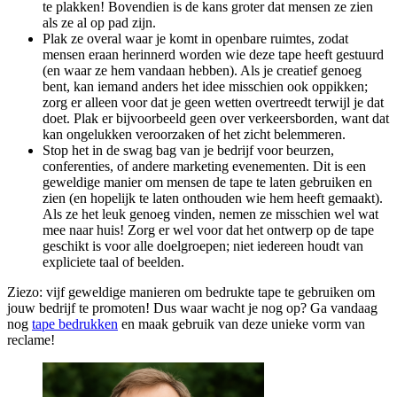
te plakken! Bovendien is de kans groter dat mensen ze zien
als ze al op pad zijn.
Plak ze overal waar je komt in openbare ruimtes, zodat
mensen eraan herinnerd worden wie deze tape heeft gestuurd
(en waar ze hem vandaan hebben). Als je creatief genoeg
bent, kan iemand anders het idee misschien ook oppikken;
zorg er alleen voor dat je geen wetten overtreedt terwijl je dat
doet. Plak er bijvoorbeeld geen over verkeersborden, want dat
kan ongelukken veroorzaken of het zicht belemmeren.
Stop het in de swag bag van je bedrijf voor beurzen,
conferenties, of andere marketing evenementen. Dit is een
geweldige manier om mensen de tape te laten gebruiken en
zien (en hopelijk te laten onthouden wie hem heeft gemaakt).
Als ze het leuk genoeg vinden, nemen ze misschien wel wat
mee naar huis! Zorg er wel voor dat het ontwerp op de tape
geschikt is voor alle doelgroepen; niet iedereen houdt van
expliciete taal of beelden.
Ziezo: vijf geweldige manieren om bedrukte tape te gebruiken om
jouw bedrijf te promoten! Dus waar wacht je nog op? Ga vandaag
nog
tape bedrukken
en maak gebruik van deze unieke vorm van
reclame!