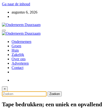
Ga naar de inhoud
augustus 6, 2026
Voor ondernemers met oog voor morgen
Onderneem Duurzaam
Voor ondernemers met oog voor morgen
Ondernemen
Onderneem Duurzaam
Groen
Huis
Zakelijk
Over ons
Adverteren
Contact
×
Tape bedrukken; een uniek en opvallend