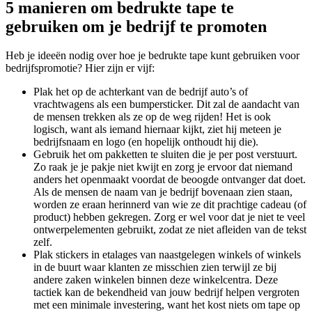
5 manieren om bedrukte tape te
gebruiken om je bedrijf te promoten
Heb je ideeën nodig over hoe je bedrukte tape kunt gebruiken voor
bedrijfspromotie? Hier zijn er vijf:
Plak het op de achterkant van de bedrijf auto’s of
vrachtwagens als een bumpersticker. Dit zal de aandacht van
de mensen trekken als ze op de weg rijden! Het is ook
logisch, want als iemand hiernaar kijkt, ziet hij meteen je
bedrijfsnaam en logo (en hopelijk onthoudt hij die).
Gebruik het om pakketten te sluiten die je per post verstuurt.
Zo raak je je pakje niet kwijt en zorg je ervoor dat niemand
anders het openmaakt voordat de beoogde ontvanger dat doet.
Als de mensen de naam van je bedrijf bovenaan zien staan,
worden ze eraan herinnerd van wie ze dit prachtige cadeau (of
product) hebben gekregen. Zorg er wel voor dat je niet te veel
ontwerpelementen gebruikt, zodat ze niet afleiden van de tekst
zelf.
Plak stickers in etalages van naastgelegen winkels of winkels
in de buurt waar klanten ze misschien zien terwijl ze bij
andere zaken winkelen binnen deze winkelcentra. Deze
tactiek kan de bekendheid van jouw bedrijf helpen vergroten
met een minimale investering, want het kost niets om tape op