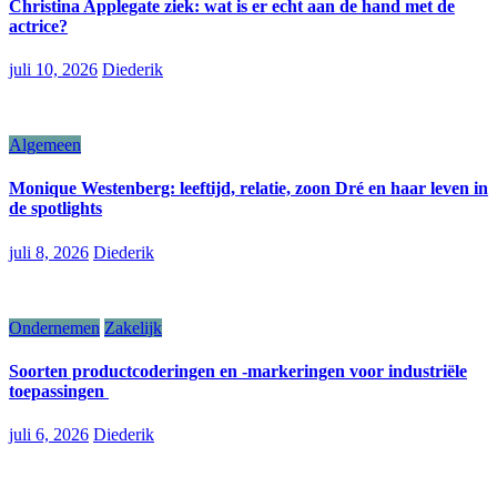
Christina Applegate ziek: wat is er echt aan de hand met de
actrice?
juli 10, 2026
Diederik
Algemeen
Monique Westenberg: leeftijd, relatie, zoon Dré en haar leven in
de spotlights
juli 8, 2026
Diederik
Ondernemen
Zakelijk
Soorten productcoderingen en -markeringen voor industriële
toepassingen
juli 6, 2026
Diederik