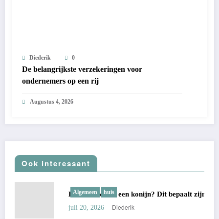
Diederik
0
De belangrijkste verzekeringen voor
ondernemers op een rij
Augustus 4, 2026
Ook interessant
Algemeen
huis
Hoe oud wordt een konijn? Dit bepaalt zijn echte leeftijd
Diederik
juli 20, 2026