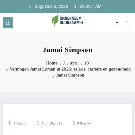
Ga
augustus 6, 2026
9:53:01 AM
naar
de
inhoud
Onderneem Duurzaam
Voor ondernemers met oog voor morgen
Jamai Simpson
Home
J
april
10
Vermogen Jamai Loman in 2026: salaris, carrière en gezondheid
Jamai Simpson
Diederik
April 10, 2025
0 Reacties