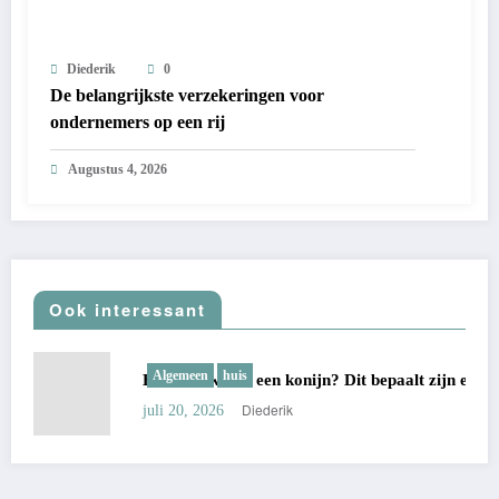
Diederik
0
De belangrijkste verzekeringen voor
ondernemers op een rij
Augustus 4, 2026
Ook interessant
Algemeen
huis
Hoe oud wordt een konijn? Dit bepaalt zijn echte leeftijd
Diederik
juli 20, 2026