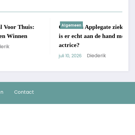
Algemeen
uis:
Christina Applegate ziek: wat
M
n
is er echt aan de hand met de
l
actrice?
h
Diederik
juli 10, 2026
ju
en
Contact