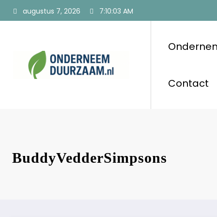
Ga
augustus 7, 2026
7:10:04 AM
naar
de
inhoud
Onderne
Ondernee
Voor ondernemers
Contact
BuddyVedderSimpsons