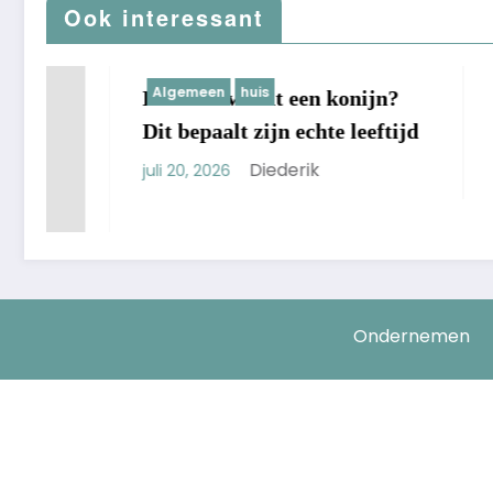
Ook interessant
Algemeen
huis
huis
Hoe oud wordt een konijn?
Beste St
Dit bepaalt zijn echte leeftijd
Keuzes V
Huis
Diederik
juli 20, 2026
juli 15, 2026
Ondernemen