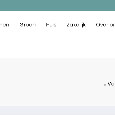
men
Groen
Huis
Zakelijk
Over o
m Duurzaam
 met oog voor morgen
Ve