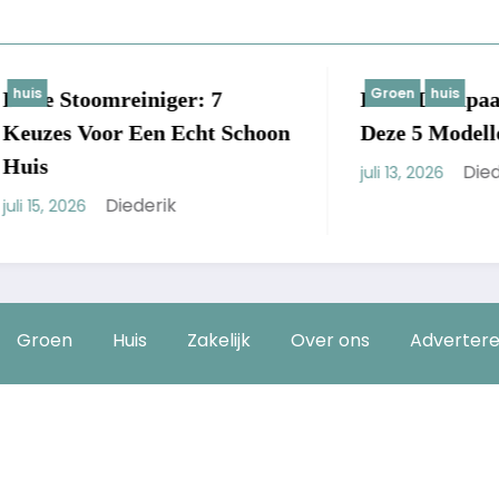
Groen
huis
oomreiniger: 7
Beste Laadpaal Voor Th
oor Een Echt Schoon
Deze 5 Modellen Winne
Diederik
juli 13, 2026
Diederik
Groen
Huis
Zakelijk
Over ons
Adverter