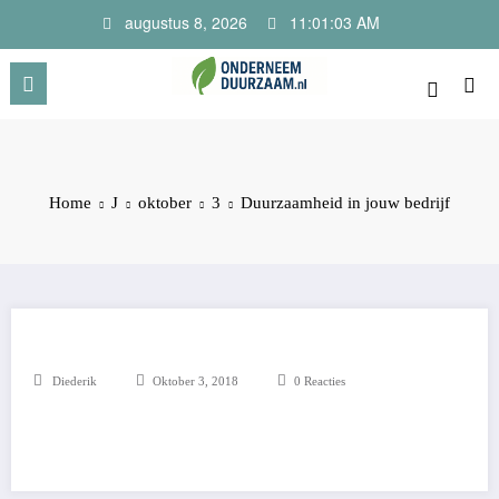
Ga
augustus 8, 2026
11:01:03 AM
naar
de
inhoud
Onderneem Duurzaam
Voor ondernemers met oog voor morgen
Home
J
oktober
3
Duurzaamheid in jouw bedrijf
Diederik
Oktober 3, 2018
0 Reacties