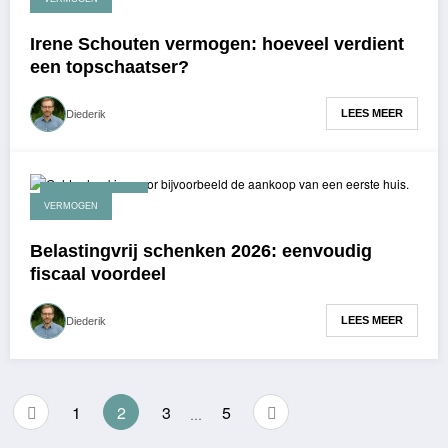
Irene Schouten vermogen: hoeveel verdient
een topschaatser?
LEES MEER
Diederik
februari 23, 2026
VERMOGEN
Belastingvrij schenken 2026: eenvoudig
fiscaal voordeel
LEES MEER
Diederik
Berichten
1
2
3
5
…
paginering