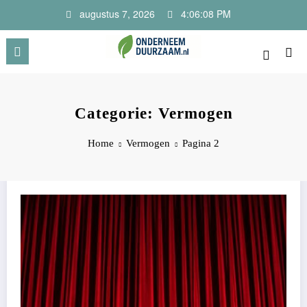
Ga
augustus 7, 2026
4:06:08 PM
naar
de
inhoud
Onderneem Duurzaam
Voor ondernemers met oog voor morgen
Categorie: Vermogen
Home
Vermogen
Pagina 2