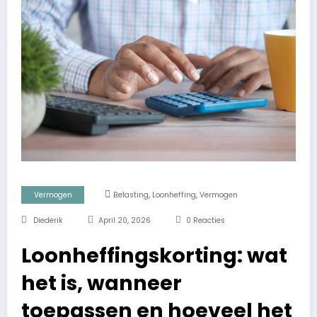
,
,
Vermogen
Belasting
Loonheffing
Vermogen
Diederik
April 20, 2026
0 Reacties
Loonheffingskorting: wat
het is, wanneer
toepassen en hoeveel het