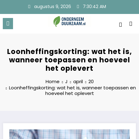
Ga
augustus 9, 2026
7:30:42 AM
naar
de
inhoud
Onderneem Duurzaam
Voor ondernemers met oog voor morgen
Loonheffingskorting: wat het is,
wanneer toepassen en hoeveel
het oplevert
Home
J
april
20
Loonheffingskorting: wat het is, wanneer toepassen en
hoeveel het oplevert