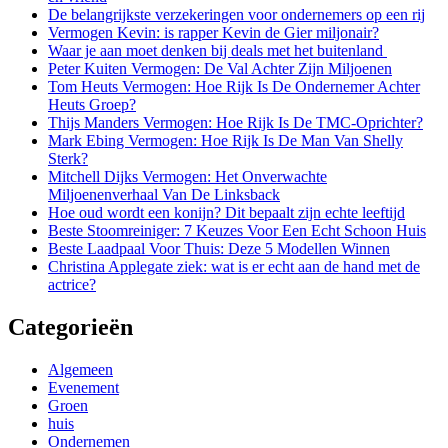
De belangrijkste verzekeringen voor ondernemers op een rij
Vermogen Kevin: is rapper Kevin de Gier miljonair?
Waar je aan moet denken bij deals met het buitenland
Peter Kuiten Vermogen: De Val Achter Zijn Miljoenen
Tom Heuts Vermogen: Hoe Rijk Is De Ondernemer Achter
Heuts Groep?
Thijs Manders Vermogen: Hoe Rijk Is De TMC-Oprichter?
Mark Ebing Vermogen: Hoe Rijk Is De Man Van Shelly
Sterk?
Mitchell Dijks Vermogen: Het Onverwachte
Miljoenenverhaal Van De Linksback
Hoe oud wordt een konijn? Dit bepaalt zijn echte leeftijd
Beste Stoomreiniger: 7 Keuzes Voor Een Echt Schoon Huis
Beste Laadpaal Voor Thuis: Deze 5 Modellen Winnen
Christina Applegate ziek: wat is er echt aan de hand met de
actrice?
Categorieën
Algemeen
Evenement
Groen
huis
Ondernemen