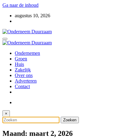
Ga naar de inhoud
augustus 10, 2026
Voor ondernemers met oog voor morgen
Onderneem Duurzaam
Voor ondernemers met oog voor morgen
Ondernemen
Onderneem Duurzaam
Groen
Huis
Zakelijk
Over ons
Adverteren
Contact
×
Maand: maart 2, 2026