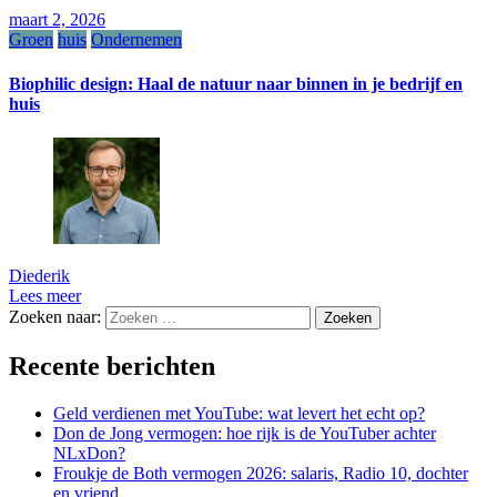
maart 2, 2026
Groen
huis
Ondernemen
Biophilic design: Haal de natuur naar binnen in je bedrijf en
huis
Diederik
Lees meer
Zoeken naar:
Recente berichten
Geld verdienen met YouTube: wat levert het echt op?
Don de Jong vermogen: hoe rijk is de YouTuber achter
NLxDon?
Froukje de Both vermogen 2026: salaris, Radio 10, dochter
en vriend