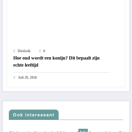
Diederik
0
Hoe oud wordt een konijn? Dit bepaalt zijn
echte leeftijd
Juli 20, 2026
Ook interessant
huis