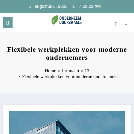
Ga
augustus 6, 2026
7:29:24 AM
naar
de
inhoud
Onderneem Duurzaam
Voor ondernemers met oog voor morgen
Flexibele werkplekken voor moderne
ondernemers
Home
J
maart
13
Flexibele werkplekken voor moderne ondernemers