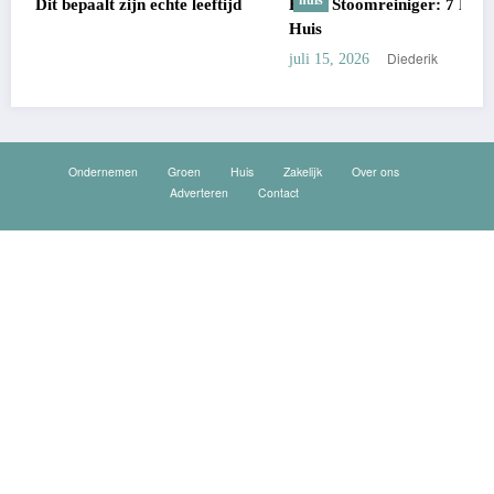
eftijd
Beste Stoomreiniger: 7 Keuzes Voor Een Echt Schoon
Huis
Diederik
juli 15, 2026
Ondernemen
Groen
Huis
Zakelijk
Over ons
Adverteren
Contact