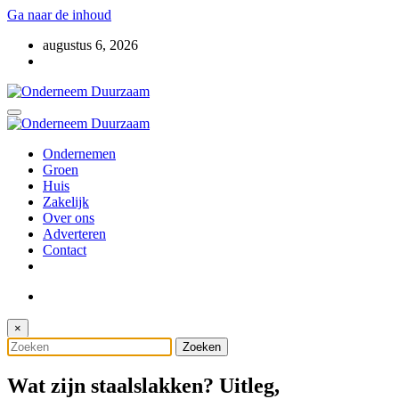
Ga naar de inhoud
augustus 6, 2026
Voor ondernemers met oog voor morgen
Onderneem Duurzaam
Voor ondernemers met oog voor morgen
Ondernemen
Onderneem Duurzaam
Groen
Huis
Zakelijk
Over ons
Adverteren
Contact
×
Wat zijn staalslakken? Uitleg,