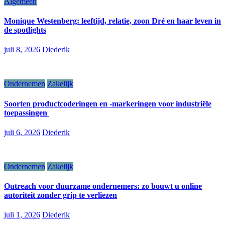
Algemeen
Monique Westenberg: leeftijd, relatie, zoon Dré en haar leven in
de spotlights
juli 8, 2026
Diederik
Ondernemen
Zakelijk
Soorten productcoderingen en -markeringen voor industriële
toepassingen
juli 6, 2026
Diederik
Ondernemen
Zakelijk
Outreach voor duurzame ondernemers: zo bouwt u online
autoriteit zonder grip te verliezen
juli 1, 2026
Diederik