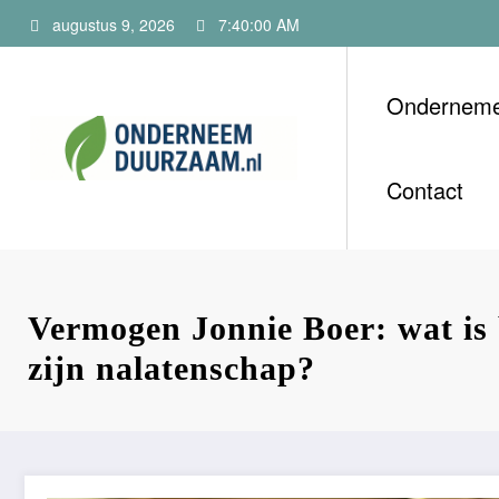
Ga
augustus 9, 2026
7:40:02 AM
naar
de
inhoud
Ondernem
Onderneem
Voor ondernemers m
Contact
Vermogen Jonnie Boer: wat is
zijn nalatenschap?