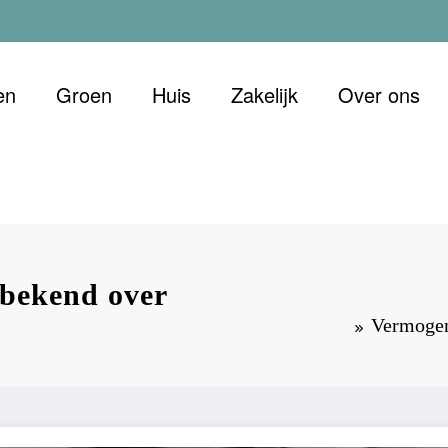
en
Groen
Huis
Zakelijk
Over ons
 Duurzaam
et oog voor morgen
 bekend over
Vermogen 