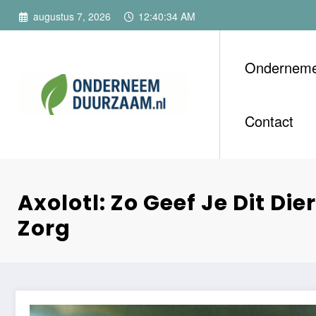
Ga
augustus 7, 2026
12:40:37 AM
naar
de
inhoud
Ondernem
Ondernee
Voor ondernemers m
Contact
Axolotl: Zo Geef Je Dit Die
Zorg