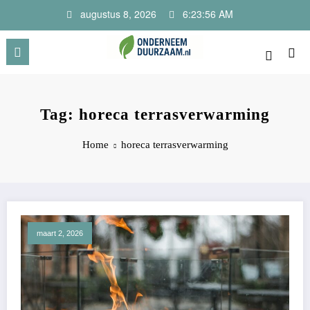
Ga
augustus 8, 2026
6:23:56 AM
naar
de
inhoud
Onderneem Duurzaam
Voor ondernemers met oog voor morgen
Tag: horeca terrasverwarming
Home
horeca terrasverwarming
maart 2, 2026