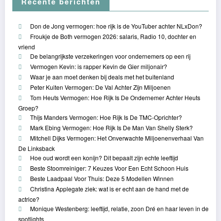
Recente berichten
Don de Jong vermogen: hoe rijk is de YouTuber achter NLxDon?
Froukje de Both vermogen 2026: salaris, Radio 10, dochter en
vriend
De belangrijkste verzekeringen voor ondernemers op een rij
Vermogen Kevin: is rapper Kevin de Gier miljonair?
Waar je aan moet denken bij deals met het buitenland
Peter Kuiten Vermogen: De Val Achter Zijn Miljoenen
Tom Heuts Vermogen: Hoe Rijk Is De Ondernemer Achter Heuts
Groep?
Thijs Manders Vermogen: Hoe Rijk Is De TMC-Oprichter?
Mark Ebing Vermogen: Hoe Rijk Is De Man Van Shelly Sterk?
Mitchell Dijks Vermogen: Het Onverwachte Miljoenenverhaal Van
De Linksback
Hoe oud wordt een konijn? Dit bepaalt zijn echte leeftijd
Beste Stoomreiniger: 7 Keuzes Voor Een Echt Schoon Huis
Beste Laadpaal Voor Thuis: Deze 5 Modellen Winnen
Christina Applegate ziek: wat is er echt aan de hand met de
actrice?
Monique Westenberg: leeftijd, relatie, zoon Dré en haar leven in de
spotlights