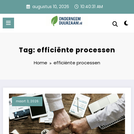
Ga
augustus 10, 2026
10:40:31 AM
naar
de
inhoud
Onderneem Duurzaam
Voor ondernemers met oog voor morgen
Tag: efficiënte processen
Home
efficiënte processen
maart 3, 2026