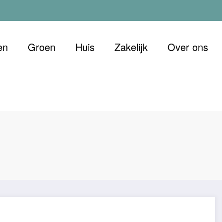
en
Groen
Huis
Zakelijk
Over ons
 Duurzaam
et oog voor morgen