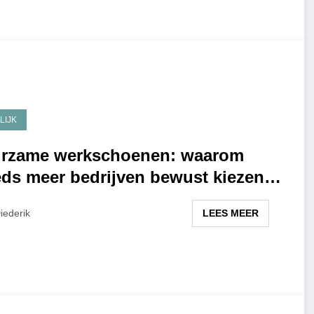
LIJK
rzame werkschoenen: waarom
eds meer bedrijven bewust kiezen
r verantwoorde werkschoenen in
LEES MEER
iederik
5