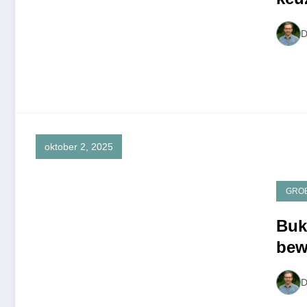
zijn
D
oktober 2, 2025
GRO
Buk
bew
D