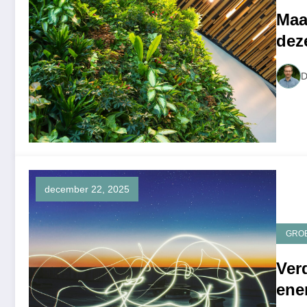
Maa
dez
D
december 22, 2025
GRO
Ver
ene