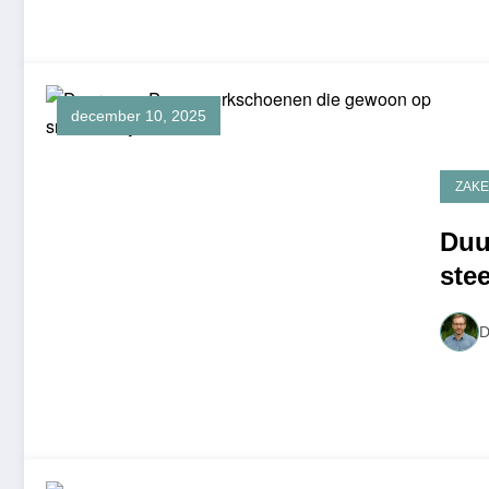
december 10, 2025
ZAKE
Duu
ste
voo
D
202