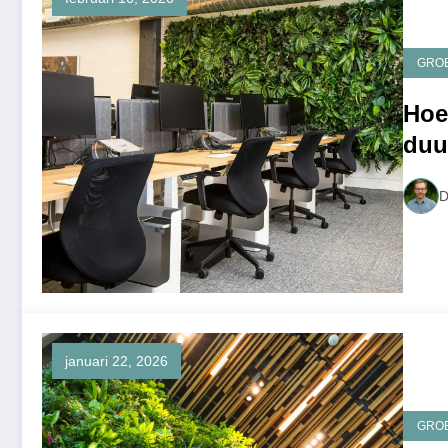
GRO
Hoe
duu
D
januari 22, 2026
GRO