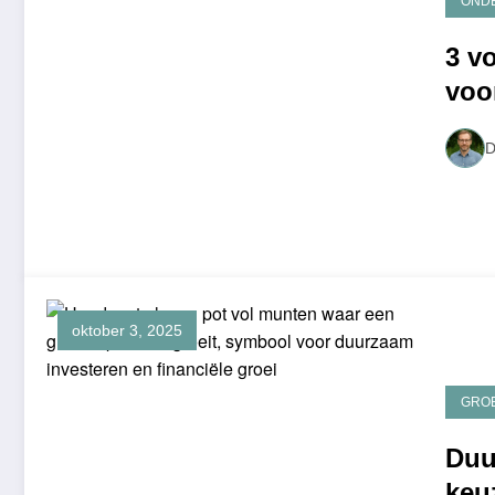
OND
3 vo
voo
D
oktober 3, 2025
GRO
Duu
keu