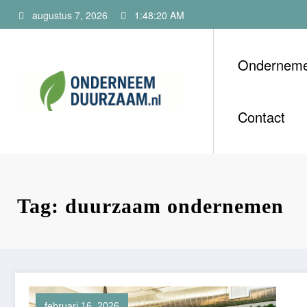
Ga
augustus 7, 2026
1:48:22 AM
naar
de
inhoud
Ondernem
Onderneem
Voor ondernemers m
Contact
Tag: duurzaam ondernemen
februari 16, 2026