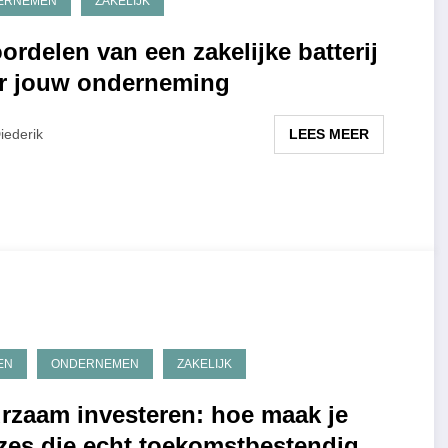
ERNEMEN
ZAKELIJK
ordelen van een zakelijke batterij
r jouw onderneming
LEES MEER
iederik
EN
ONDERNEMEN
ZAKELIJK
rzaam investeren: hoe maak je
zes die echt toekomstbestendig