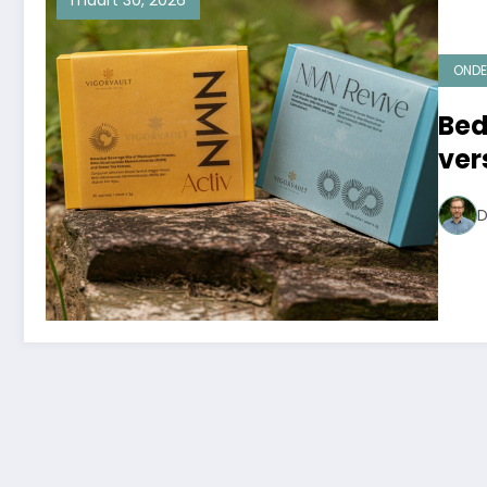
maart 30, 2026
ONDE
Bed
ver
ver
D