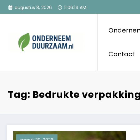
Ga
augustus 8, 2026
11:06:15 AM
naar
de
inhoud
Onderne
Onderneem
Voor ondernemers
Contact
Tag: Bedrukte verpakkin