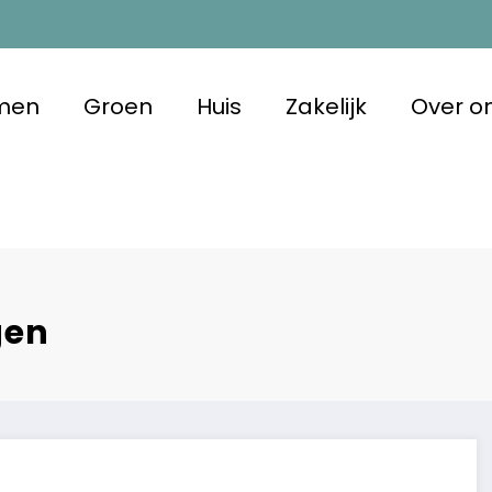
men
Groen
Huis
Zakelijk
Over o
 Duurzaam
 met oog voor morgen
gen