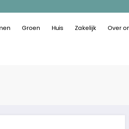
men
Groen
Huis
Zakelijk
Over o
m Duurzaam
 met oog voor morgen