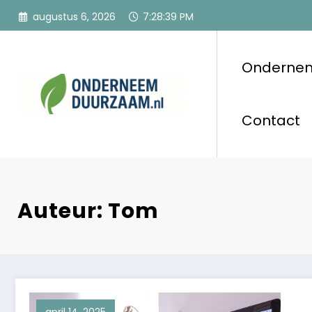
Ga
augustus 6, 2026
7:28:39 PM
naar
de
inhoud
Onderne
Ondernee
Voor ondernemers
Contact
Auteur: Tom