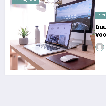
april 14, 2025
ALGE
Duu
voo
kan