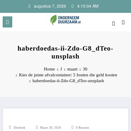
Ga
augustus 7, 2026
4:10:04 AM
naar
de
inhoud
Onderneem Duurzaam
Voor ondernemers met oog voor morgen
haberdoedas-ii-Zdo-G8_dTeo-
unsplash
Home
J
maart
30
Kies de juiste afvalcontainer: 5 fouten die geld kosten
haberdoedas-ii-Zdo-G8_dTeo-unsplash
Diederik
Maart 30, 2026
0 Reacties