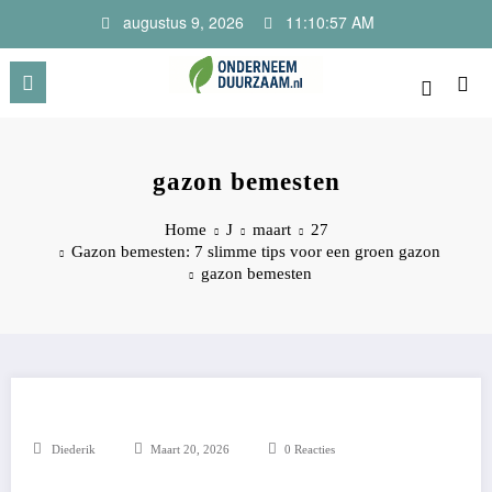
Ga
augustus 9, 2026
11:10:57 AM
naar
de
inhoud
Onderneem Duurzaam
Voor ondernemers met oog voor morgen
gazon bemesten
Home
J
maart
27
Gazon bemesten: 7 slimme tips voor een groen gazon
gazon bemesten
Diederik
Maart 20, 2026
0 Reacties