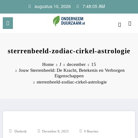
Ga
augustus 10, 2026
7:48:05 AM
naar
de
inhoud
Onderneem Duurzaam
Voor ondernemers met oog voor morgen
sterrenbeeld-zodiac-cirkel-astrologie
Home
J
december
15
Jouw Sterrenbeeld: De Kracht, Betekenis en Verborgen
Eigenschappen
sterrenbeeld-zodiac-cirkel-astrologie
Diederik
December 8, 2025
0 Reacties