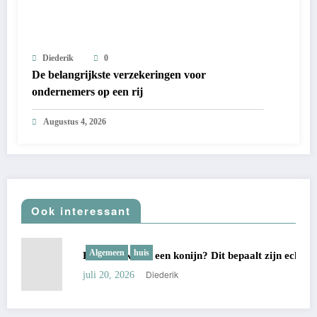
Diederik
0
De belangrijkste verzekeringen voor
ondernemers op een rij
Augustus 4, 2026
Ook interessant
Algemeen
huis
Hoe oud wordt een konijn? Dit bepaalt zijn echte leeftijd
Diederik
juli 20, 2026