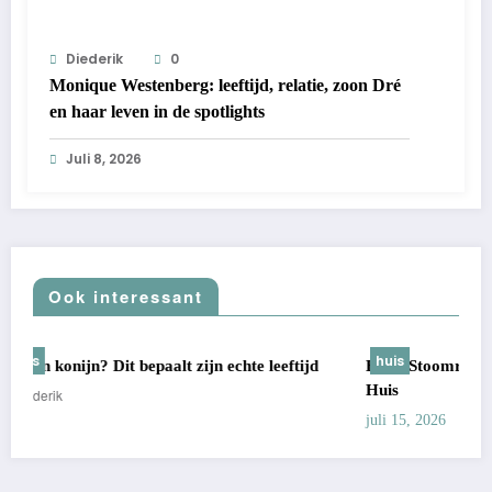
Diederik
0
Monique Westenberg: leeftijd, relatie, zoon Dré
en haar leven in de spotlights
Juli 8, 2026
Ook interessant
huis
tijd
Beste Stoomreiniger: 7 Keuzes Voor Een Echt Schoon
Huis
Diederik
juli 15, 2026