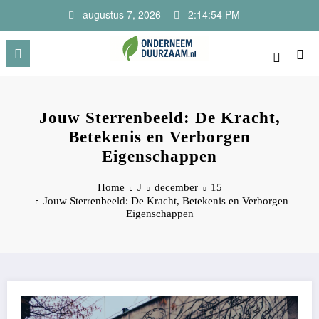
Ga
augustus 7, 2026
2:14:55 PM
naar
de
inhoud
Onderneem Duurzaam
Voor ondernemers met oog voor morgen
Jouw Sterrenbeeld: De Kracht,
Betekenis en Verborgen
Eigenschappen
Home
J
december
15
Jouw Sterrenbeeld: De Kracht, Betekenis en Verborgen
Eigenschappen