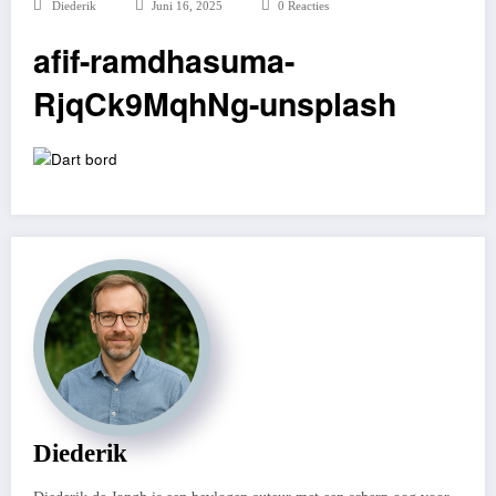
Diederik
Juni 16, 2025
0 Reacties
afif-ramdhasuma-
RjqCk9MqhNg-unsplash
Diederik