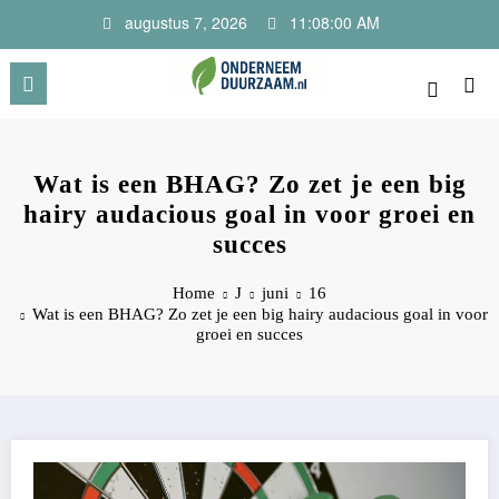
Ga
augustus 7, 2026
11:08:00 AM
naar
de
inhoud
Onderneem Duurzaam
Voor ondernemers met oog voor morgen
Wat is een BHAG? Zo zet je een big
hairy audacious goal in voor groei en
succes
Home
J
juni
16
Wat is een BHAG? Zo zet je een big hairy audacious goal in voor
groei en succes