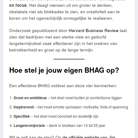
en focus
. Het daagt mensen uit om groter te denken,
obstakels niet als blokkades te zien, en creativiteit aan te
boren om het ogenschijnlijk onmogelijke te realiseren.
Onderzoek gepubliceerd door
Harvard Business Review
laat
zien dat bedrijven met een sterke visie en gedurfd
langetermijndoel vaak effectiever zijn in het creëren van
betrokkenheid en groei op de lange termijn.
Hoe stel je jouw eigen BHAG op?
Een effectieve BHAG voldoet aan deze vier kenmerken:
Groot en ambitieus
– het doel moet buiten je comfortzone liggen
Inspirerend
– het moet emotie oproepen: motivatie, trots of spanning
Specifiek
– het doel moet concreet en duidelijk zijn
Langetermijnvisie
– denk in blokken van 10 tot 25 jaar
Wil je zelf aan de slag? Op
de officiële website van Jim