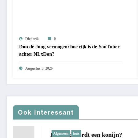
Diederik
0
Don de Jong vermogen: hoe rijk is de YouTuber
achter NLxDon?
Augustus 5, 2026
Ook interessant
Hoe oud wordt een konijn?
Algemeen
huis
Beste S
huis