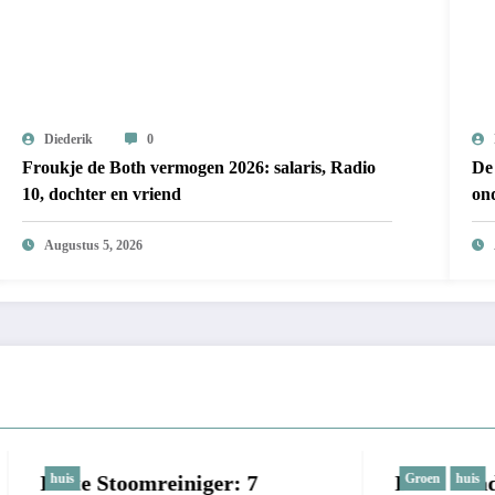
Diederik
0
Froukje de Both vermogen 2026: salaris, Radio
De 
10, dochter en vriend
on
Augustus 5, 2026
toomreiniger: 7
Beste Laadpaal Voor T
Groen
huis