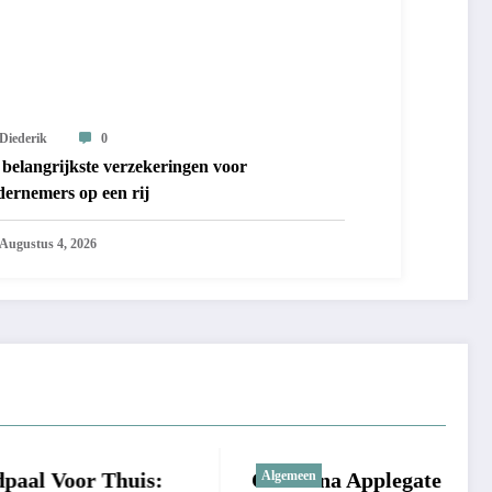
Diederik
0
belangrijkste verzekeringen voor
dernemers op een rij
Augustus 4, 2026
huis:
Christina Applegate ziek: wat
Algemeen