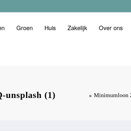
en
Groen
Huis
Zakelijk
Over ons
 Duurzaam
et oog voor morgen
-unsplash (1)
Minimumloon 20