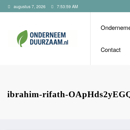
Ga
augustus 7, 2026
7:53:59 AM
naar
de
inhoud
Ondernem
Onderneem
Voor ondernemers m
Contact
ibrahim-rifath-OApHds2yEGQ