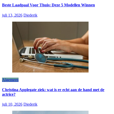
Beste Laadpaal Voor Thuis: Deze 5 Modellen Winnen
juli 13, 2026
Diederik
Algemeen
Christina Applegate ziek: wat is er echt aan de hand met de
actrice?
juli 10, 2026
Diederik