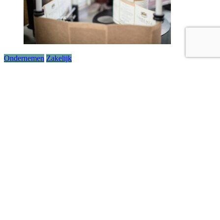
Ondernemen
Zakelijk
Soorten productcoderingen en -markeringen voor industriële
toepassingen
juli 6, 2026
Diederik