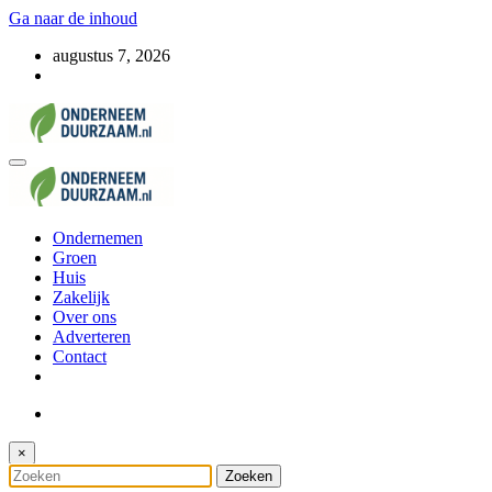
Ga naar de inhoud
augustus 7, 2026
Voor ondernemers met oog voor morgen
Onderneem Duurzaam
Voor ondernemers met oog voor morgen
Ondernemen
Onderneem Duurzaam
Groen
Huis
Zakelijk
Over ons
Adverteren
Contact
×