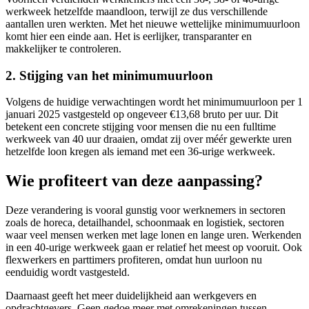
werkweek hetzelfde maandloon, terwijl ze dus verschillende
aantallen uren werkten. Met het nieuwe wettelijke minimumuurloon
komt hier een einde aan. Het is eerlijker, transparanter en
makkelijker te controleren.
2. Stijging van het minimumuurloon
Volgens de huidige verwachtingen wordt het minimumuurloon per 1
januari 2025 vastgesteld op ongeveer €13,68 bruto per uur. Dit
betekent een concrete stijging voor mensen die nu een fulltime
werkweek van 40 uur draaien, omdat zij over méér gewerkte uren
hetzelfde loon kregen als iemand met een 36-urige werkweek.
Wie profiteert van deze aanpassing?
Deze verandering is vooral gunstig voor werknemers in sectoren
zoals de horeca, detailhandel, schoonmaak en logistiek, sectoren
waar veel mensen werken met lage lonen en lange uren. Werkenden
in een 40-urige werkweek gaan er relatief het meest op vooruit. Ook
flexwerkers en parttimers profiteren, omdat hun uurloon nu
eenduidig wordt vastgesteld.
Daarnaast geeft het meer duidelijkheid aan werkgevers en
opdrachtgevers. Geen gedoe meer met omrekeningen tussen