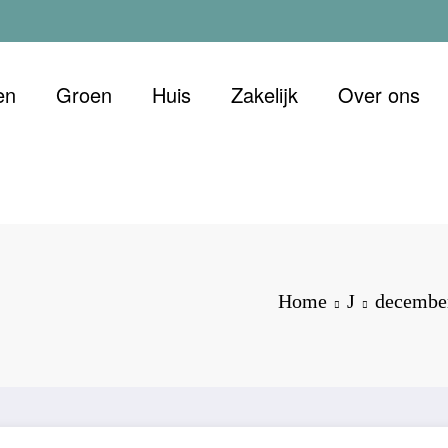
en
Groen
Huis
Zakelijk
Over ons
 Duurzaam
et oog voor morgen
Home
J
decembe