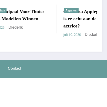
Thuis:
Christina Applegate ziek: wat
Algemeen
nen
is er echt aan de hand met de
actrice?
Diederik
juli 10, 2026
Contact