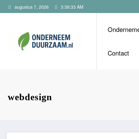
Ga
augustus 7, 2026
3:39:34 AM
naar
de
inhoud
Ondernem
Onderneem
Voor ondernemers m
Contact
webdesign