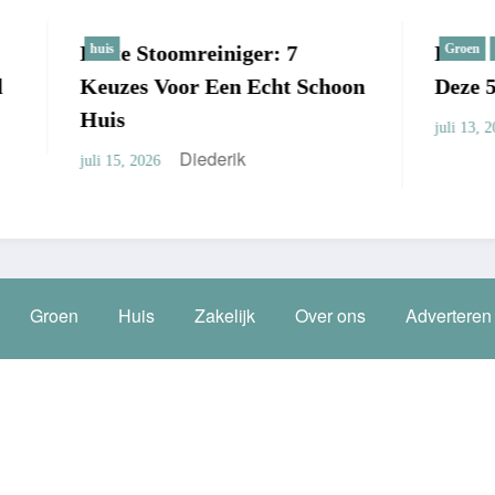
Stoomreiniger: 7
Beste Laadpaal Voor 
Groen
huis
 Voor Een Echt Schoon
Deze 5 Modellen Win
Diederik
juli 13, 2026
Diederik
26
Groen
Huis
Zakelijk
Over ons
Adverteren