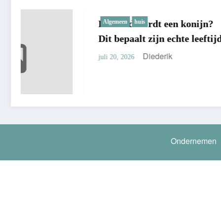
Hoe oud wordt een konijn?
Algemeen
huis
Beste 
huis
Dit bepaalt zijn echte leeftijd
Keuzes
Huis
Diederik
juli 20, 2026
juli 15, 20
Ondernemen