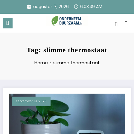
Ga
augustus 7, 2026
6:03:39 AM
naar
de
inhoud
Onderneem Duurzaam
Voor ondernemers met oog voor morgen
Tag: slimme thermostaat
Home
slimme thermostaat
september 19, 2025