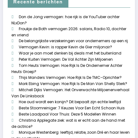
Recente berichten
Don de Jong vermogen: hoe rijk is de YouTuber achter
NLxDon?
Froukje de Both vermogen 2026: salaris, Radio 10, dochter
en vriend
De belangrijkste verzekeringen voor ondernemers op een rij
Vermogen Kevin: is rapper Kevin de Gier miljonair?
Waar je aan moet denken bij deals met het buitenland
Peter Kuiten Vermogen: De Val Achter Zijn Miljoenen
Tom Heuts Vermogen: Hoe Rijk Is De Ondernemer Achter
Heuts Groep?
Thijs Manders Vermogen: Hoe Rijk Is De TMC-Oprichter?
Mark Ebing Vermogen: Hoe Rijk Is De Man Van Shelly Sterk?
Mitchell Dijks Vermogen: Het Onverwachte Miljoenenverhaal
Van De Linksback
Hoe oud wordt een konijn? Dit bepaalt zijn echte leeftijd
Beste Stoomreiniger: 7 Keuzes Voor Een Echt Schoon Huis
Beste Laadpaal Voor Thuis: Deze 5 Modellen Winnen
Christina Applegate ziek: wat is er echt aan de hand met
de actrice?
Monique Westenberg: leeftijd, relatie, zoon Dré en haar leven