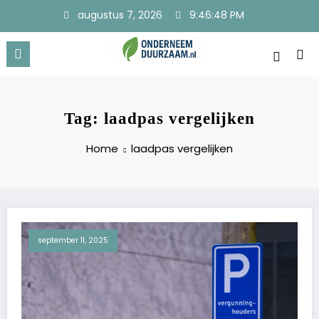
Ga
augustus 7, 2026
9:46:49 PM
naar
de
inhoud
Onderneem Duurzaam
Voor ondernemers met oog voor morgen
Tag: laadpas vergelijken
Home
laadpas vergelijken
september 11, 2025