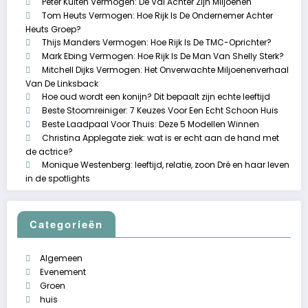
Peter Kuiten Vermogen: De Val Achter Zijn Miljoenen
Tom Heuts Vermogen: Hoe Rijk Is De Ondernemer Achter
Heuts Groep?
Thijs Manders Vermogen: Hoe Rijk Is De TMC-Oprichter?
Mark Ebing Vermogen: Hoe Rijk Is De Man Van Shelly Sterk?
Mitchell Dijks Vermogen: Het Onverwachte Miljoenenverhaal
Van De Linksback
Hoe oud wordt een konijn? Dit bepaalt zijn echte leeftijd
Beste Stoomreiniger: 7 Keuzes Voor Een Echt Schoon Huis
Beste Laadpaal Voor Thuis: Deze 5 Modellen Winnen
Christina Applegate ziek: wat is er echt aan de hand met
de actrice?
Monique Westenberg: leeftijd, relatie, zoon Dré en haar leven
in de spotlights
Categorieën
Algemeen
Evenement
Groen
huis