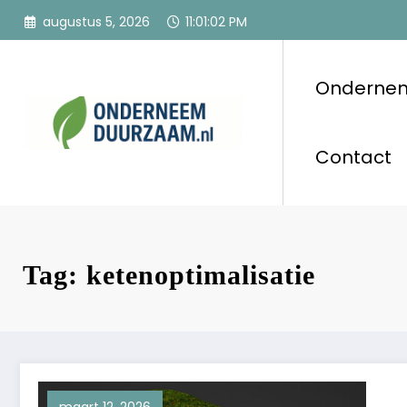
Ga
augustus 5, 2026
11:01:02 PM
naar
de
inhoud
Onderne
Ondernee
Voor ondernemers
Contact
Tag: ketenoptimalisatie