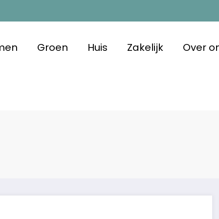
men
Groen
Huis
Zakelijk
Over o
m Duurzaam
 met oog voor morgen