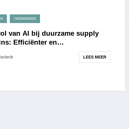
EN
ONDERNEMEN
rol van AI bij duurzame supply
ns: Efficiënter en
ieuvriendelijker ondernemen
iederik
LEES MEER