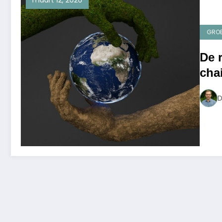
maart 12, 2026
GRO
De 
chai
mil
D