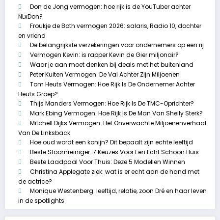
Don de Jong vermogen: hoe rijk is de YouTuber achter
NLxDon?
Froukje de Both vermogen 2026: salaris, Radio 10, dochter
en vriend
De belangrijkste verzekeringen voor ondernemers op een rij
Vermogen Kevin: is rapper Kevin de Gier miljonair?
Waar je aan moet denken bij deals met het buitenland
Peter Kuiten Vermogen: De Val Achter Zijn Miljoenen
Tom Heuts Vermogen: Hoe Rijk Is De Ondernemer Achter
Heuts Groep?
Thijs Manders Vermogen: Hoe Rijk Is De TMC-Oprichter?
Mark Ebing Vermogen: Hoe Rijk Is De Man Van Shelly Sterk?
Mitchell Dijks Vermogen: Het Onverwachte Miljoenenverhaal
Van De Linksback
Hoe oud wordt een konijn? Dit bepaalt zijn echte leeftijd
Beste Stoomreiniger: 7 Keuzes Voor Een Echt Schoon Huis
Beste Laadpaal Voor Thuis: Deze 5 Modellen Winnen
Christina Applegate ziek: wat is er echt aan de hand met
de actrice?
Monique Westenberg: leeftijd, relatie, zoon Dré en haar leven
in de spotlights