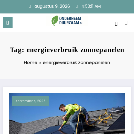
Ga
augustus 9, 2026
4:53:12 AM
naar
de
inhoud
Onderneem Duurzaam
Voor ondernemers met oog voor morgen
Tag: energieverbruik zonnepanelen
Home
energieverbruik zonnepanelen
september 4, 2025