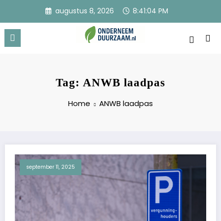
Ga
augustus 8, 2026
8:41:05 PM
naar
de
inhoud
Onderneem Duurzaam
Voor ondernemers met oog voor morgen
Tag: ANWB laadpas
Home
ANWB laadpas
september 11, 2025