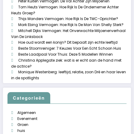
Peter Kuiten Vermogen: De Val Achter Zijn Miljoenen
Tom Heuts Vermogen: Hoe Rijk Is De Ondernemer Achter
Heuts Groep?
Thijs Manders Vermogen: Hoe Rijk Is De TMC-Oprichter?
Mark Ebing Vermogen: Hoe Rijk Is De Man Van Shelly Sterk?
Mitchell Dijks Vermogen: Het Onverwachte Miljoenenverhaal
Van De Linksback
Hoe oud wordt een konijn? Dit bepaalt zijn echte leeftijd
Beste Stoomreiniger: 7 Keuzes Voor Een Echt Schoon Huis
Beste Laadpaal Voor Thuis: Deze 5 Modellen Winnen
Christina Applegate ziek: wat is er echt aan de hand met
de actrice?
Monique Westenberg: leeftijd, relatie, zoon Dré en haar leven
in de spotlights
Categorieën
Algemeen
Evenement
Groen
huis