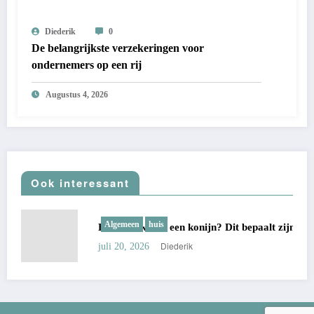
Diederik
0
De belangrijkste verzekeringen voor
ondernemers op een rij
Augustus 4, 2026
Ook interessant
Algemeen
huis
Hoe oud wordt een konijn? Dit bepaalt zijn echte leeftijd
Diederik
juli 20, 2026