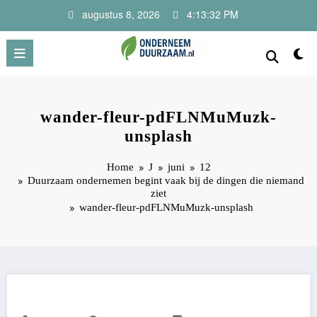
Ga
augustus 8, 2026
4:13:32 PM
naar
de
inhoud
Onderneem Duurzaam
Voor ondernemers met oog voor morgen
wander-fleur-pdFLNMuMuzk-
unsplash
Home
J
juni
12
Duurzaam ondernemen begint vaak bij de dingen die niemand
ziet
wander-fleur-pdFLNMuMuzk-unsplash