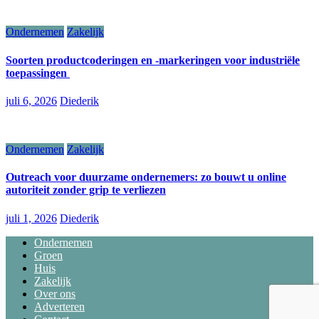
Ondernemen
Zakelijk
Soorten productcoderingen en -markeringen voor industriële
toepassingen
juli 6, 2026
Diederik
Ondernemen
Zakelijk
Outreach voor duurzame ondernemers: zo bouwt u online
autoriteit zonder grip te verliezen
juli 1, 2026
Diederik
Ondernemen
Groen
Huis
Zakelijk
Over ons
Adverteren