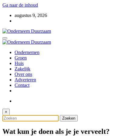
Ga naar de inhoud
augustus 9, 2026
Voor ondernemers met oog voor morgen
Onderneem Duurzaam
Voor ondernemers met oog voor morgen
Ondernemen
Onderneem Duurzaam
Groen
Huis
Zakelijk
Over ons
Adverteren
Contact
×
Wat kun je doen als je je verveelt?